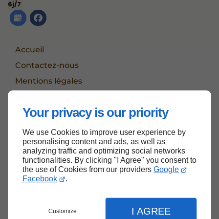
6j/7
Accueil
Contactez-nous
Mentions légales
Plan du site
Your privacy is our priority
We use Cookies to improve user experience by
Haut de page
personalising content and ads, as well as
analyzing traffic and optimizing social networks
functionalities. By clicking "I Agree" you consent to
the use of Cookies from our providers
Google
Facebook
.
I AGREE
Customize