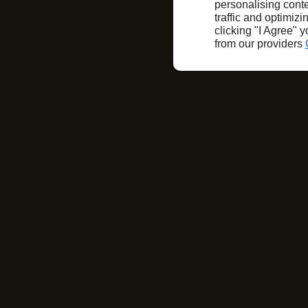
personalising conte
traffic and optimizi
clicking "I Agree" 
from our providers