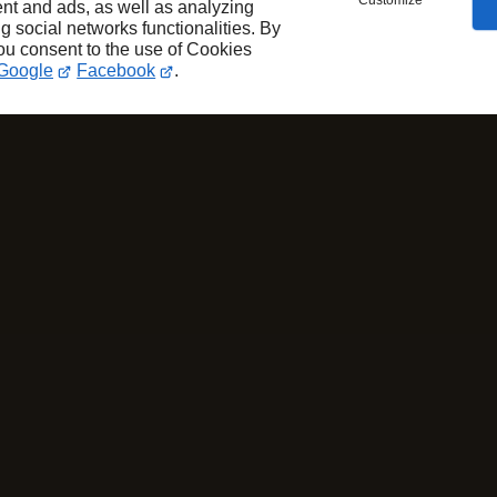
Customize
nt and ads, as well as analyzing
ng social networks functionalities. By
you consent to the use of Cookies
Google
Facebook
.